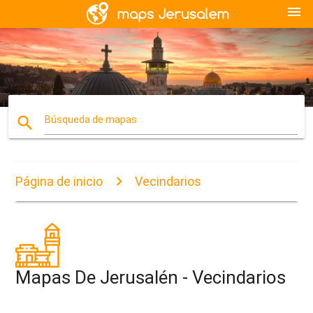
menu
search
Búsqueda de mapas
Página de inicio
Vecindarios
Mapas De Jerusalén - Vecindarios