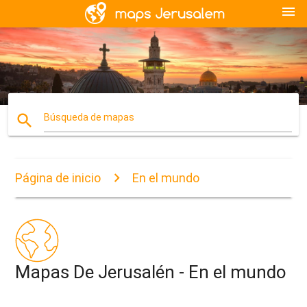
menu
search
Búsqueda de mapas
Página de inicio
En el mundo
Mapas De Jerusalén - En el mundo